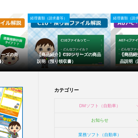
経理書類（請求書等）
経理書類（請
リーズの商
【商品紹介】C10シリーズの商品
【商品紹
書）
説明（預り領収書）
品説明（
カテゴリー
DMソフト（自動車）
お知らせ
業務ソフト（自動車）