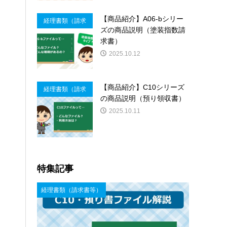
【商品紹介】A06-bシリー
経理書類（請求
ズの商品説明（塗装指数請
書等）
求書）
2025.10.12
【商品紹介】C10シリーズ
経理書類（請求
の商品説明（預り領収書）
書等）
2025.10.11
特集記事
経理書類（請求書等）