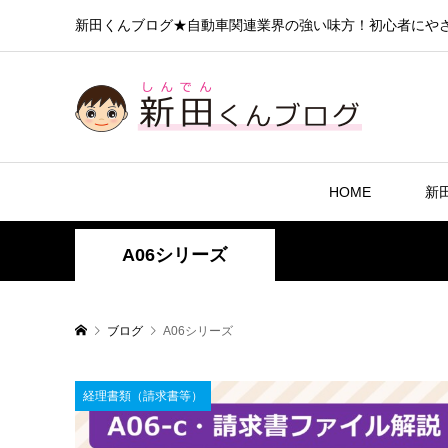
新田くんブログ★自動車関連業界の強い味方！初心者にや
HOME
新
A06シリーズ
ブログ
A06シリーズ
経理書類（請求書等）